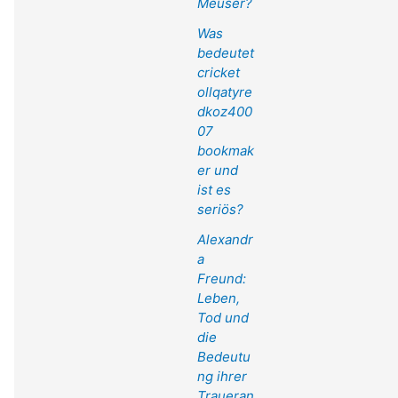
Meuser?
Was
bedeutet
cricket
ollqatyre
dkoz400
07
bookmak
er und
ist es
seriös?
Alexandr
a
Freund:
Leben,
Tod und
die
Bedeutu
ng ihrer
Traueran