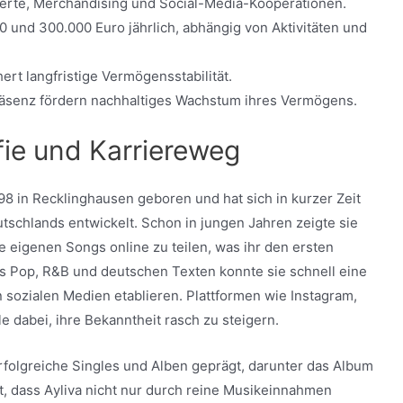
zerte, Merchandising und Social-Media-Kooperationen.
 und 300.000 Euro jährlich, abhängig von Aktivitäten und
ert langfristige Vermögensstabilität.
äsenz fördern nachhaltiges Wachstum ihres Vermögens.
afie und Karriereweg
98 in Recklinghausen geboren und hat sich in kurzer Zeit
tschlands entwickelt. Schon in jungen Jahren zeigte sie
 eigenen Songs online zu teilen, was ihr den ersten
us Pop, R&B und deutschen Texten konnte sie schnell eine
sozialen Medien etablieren. Plattformen wie Instagram,
e dabei, ihre Bekanntheit rasch zu steigern.
folgreiche Singles und Alben geprägt, darunter das Album
, dass Аyliva nicht nur durch reine Musikeinnahmen