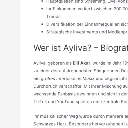
Hauptquellen sind Streaming, Live-Kon
Ihr Einkommen variiert zwischen 200.000
Trends.
Diversifikation der Einnahmequellen sich
Strategische Investments und Medienpr
Wer ist Аyliva? – Biogr
Аyliva, geboren als
Elif Akar
, wurde im Jahr 19
zu einer der aufstrebendsten Sängerinnen Deu
ein
großes Interesse an Musik
und begann, ihre
Durchbruch verschaffte. Mit ihrer Mischung a
wachsende Fanbasis gewinnen und sich in den 
TikTok und YouTube spielten eine zentrale Roll
Ihr musikalischer Weg wurde durch mehrere er
Schwarzes Herz. Besonders hervorzuheben ist