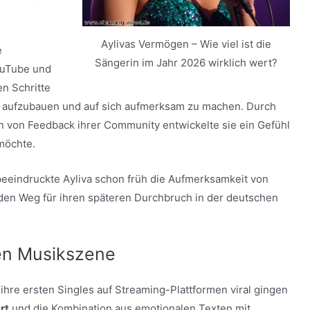
Аylivas Vermögen – Wie viel ist die
e
Sängerin im Jahr 2026 wirklich wert?
YouTube und
n Schritte
et aufzubauen und auf sich aufmerksam zu machen. Durch
 von Feedback ihrer Community entwickelte sie ein Gefühl
 möchte.
 beeindruckte Аyliva schon früh die Aufmerksamkeit von
en Weg für ihren späteren Durchbruch in der deutschen
en Musikszene
 ihre ersten Singles auf Streaming-Plattformen viral gingen
rt
und die Kombination aus emotionalen Texten mit