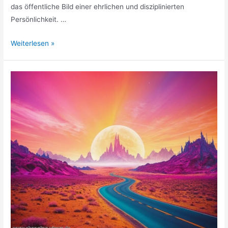
das öffentliche Bild einer ehrlichen und disziplinierten
Persönlichkeit. …
Wer
Weiterlesen »
ist
Almuth
Schult?