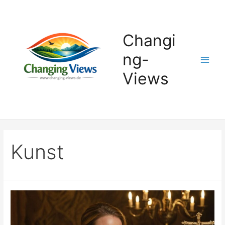
Zum
Inhalt
springen
Changi
ng-
Main
Views
Men
Kunst