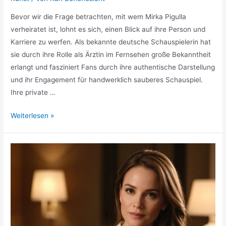
Bevor wir die Frage betrachten, mit wem Mirka Pigulla
verheiratet ist, lohnt es sich, einen Blick auf ihre Person und
Karriere zu werfen. Als bekannte deutsche Schauspielerin hat
sie durch ihre Rolle als Ärztin im Fernsehen große Bekanntheit
erlangt und fasziniert Fans durch ihre authentische Darstellung
und ihr Engagement für handwerklich sauberes Schauspiel.
Ihre private …
Mit
Weiterlesen »
wem
ist
Mirka
Pigulla
verheiratet?
Eine
Einführung
in