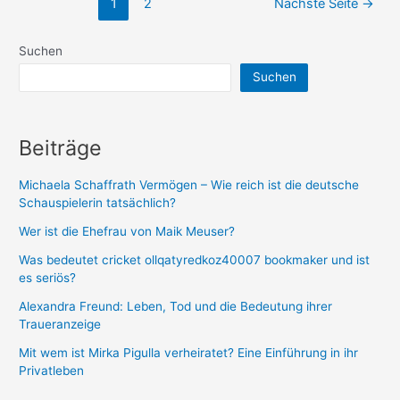
Seitennummerierung
Herkunft
1
2
Nächste Seite
→
der
und
Beiträge
alles,
Suchen
was
Suchen
du
wissen
musst
Beiträge
Michaela Schaffrath Vermögen – Wie reich ist die deutsche
Schauspielerin tatsächlich?
Wer ist die Ehefrau von Maik Meuser?
Was bedeutet cricket ollqatyredkoz40007 bookmaker und ist
es seriös?
Alexandra Freund: Leben, Tod und die Bedeutung ihrer
Traueranzeige
Mit wem ist Mirka Pigulla verheiratet? Eine Einführung in ihr
Privatleben