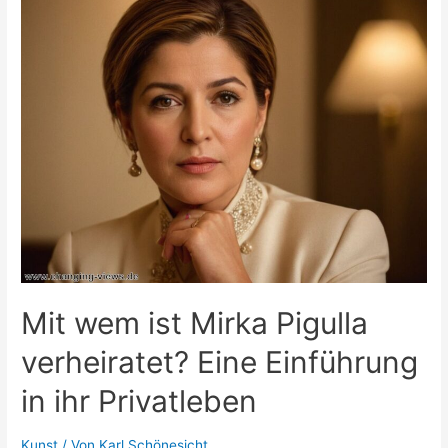
und
die
Bedeutung
ihrer
Traueranzeige
Mit wem ist Mirka Pigulla
verheiratet? Eine Einführung
in ihr Privatleben
Kunst
/ Von
Karl Schönesicht