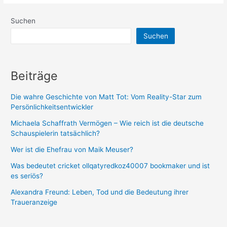
Kultur
Suchen
im
Suchen
alten
Rom
Beiträge
Die wahre Geschichte von Matt Tot: Vom Reality-Star zum
Persönlichkeitsentwickler
Michaela Schaffrath Vermögen – Wie reich ist die deutsche
Schauspielerin tatsächlich?
Wer ist die Ehefrau von Maik Meuser?
Was bedeutet cricket ollqatyredkoz40007 bookmaker und ist
es seriös?
Alexandra Freund: Leben, Tod und die Bedeutung ihrer
Traueranzeige