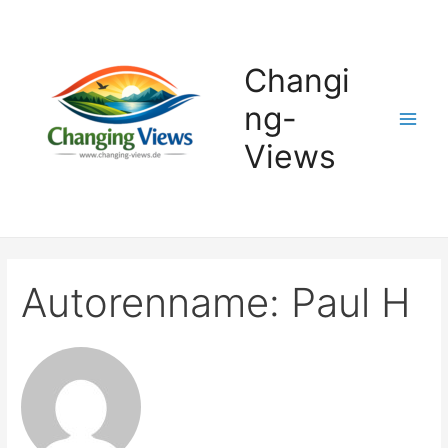
Zum
Inhalt
springen
Changi
ng-
Main
Views
Men
Autorenname: Paul H