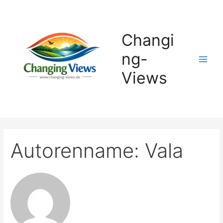
Zum
Inhalt
springen
Changi
ng-
Main
Views
Men
Autorenname: Vala