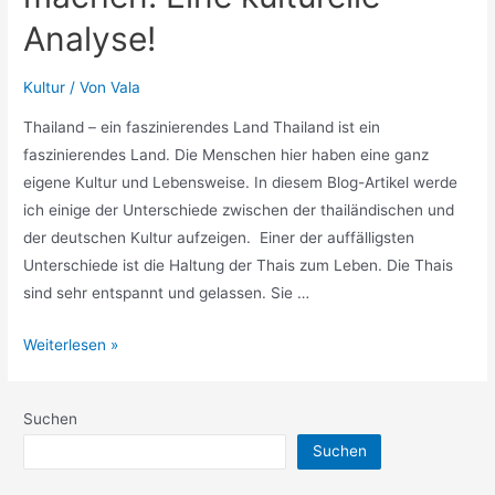
Analyse!
Kultur
/ Von
Vala
Thailand – ein faszinierendes Land Thailand ist ein
faszinierendes Land. Die Menschen hier haben eine ganz
eigene Kultur und Lebensweise. In diesem Blog-Artikel werde
ich einige der Unterschiede zwischen der thailändischen und
der deutschen Kultur aufzeigen. Einer der auffälligsten
Unterschiede ist die Haltung der Thais zum Leben. Die Thais
sind sehr entspannt und gelassen. Sie …
Was
Weiterlesen »
die
Thais
Suchen
anders
Suchen
machen:
Eine